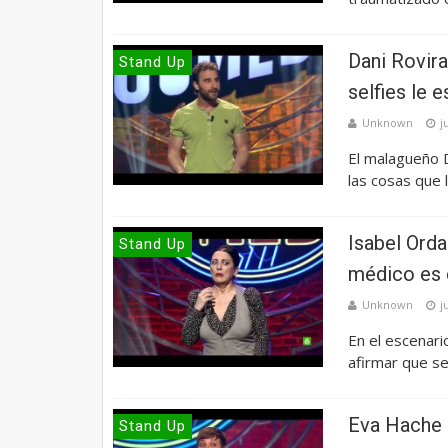
Dani Rovira
Stand Up
selfies le 
Unknown
j
El malagueño D
las cosas que 
Isabel Orda
Stand Up
médico es 
Unknown
j
En el escenari
afirmar que s
Eva Hache -
Stand Up