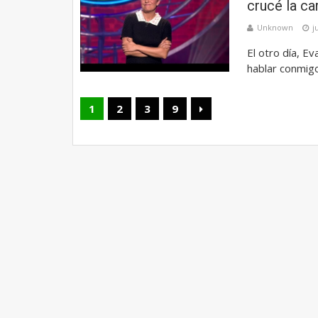
crucé la ca
Unknown
j
El otro día, Ev
hablar conmigo
1
2
3
9