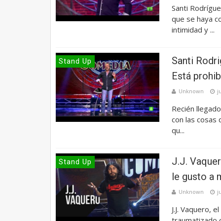
Santi Rodrígue
que se haya c
intimidad y ...
Santi Rodri
Stand Up
Está prohib
Unknown
j
Recién llegado
con las cosas 
qu...
J.J. Vaquer
Stand Up
le gusto a 
Unknown
j
J.J. Vaquero, e
traumatizado c