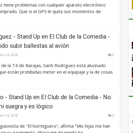
z tiene problemas con cualquier aparato electrónico
omprado. Que si el GPS le quita sus momentos de
guez - Stand Up en El Club de la Comedia -
ido subir ballestas al avión
ulio 14, 2018
0
 de la T4 de Barajas, Santi Rodriguez está alucinado
que están prohibidas meter en el equipaje y la de cosas
o - Stand Up en El Club de la Comedia - No
mi suegra y es lógico
ulio 14, 2018
0
l guionista de "El hormiguero", afirma "Mis hijas me han
on su nacimiento. Ahora me da miedo ha...