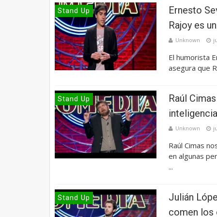
Ernesto Sev
Stand Up
Rajoy es u
Unknown
j
El humorista E
asegura que R
Raúl Cimas 
Stand Up
inteligenci
Unknown
j
Raúl Cimas nos
en algunas per
...
Julián Lóp
Stand Up
comen los 