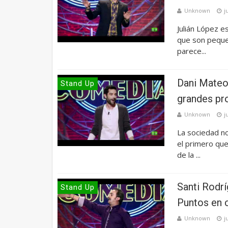
Unknown
j
Julián López 
que son pequeñ
parece...
Dani Mateo 
Stand Up
grandes pr
Unknown
j
La sociedad n
el primero que
de la ...
Santi Rodrí
Stand Up
Puntos en 
Unknown
j