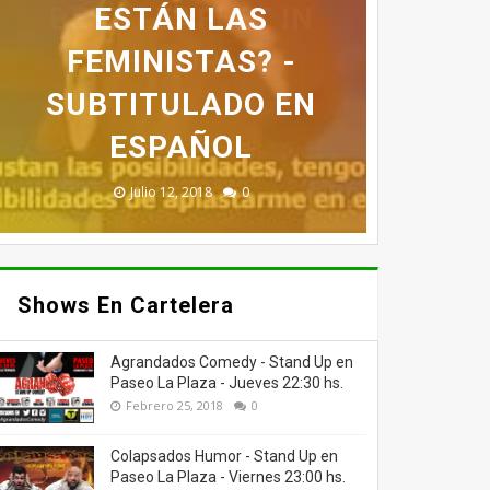
EN HBO SPECIAL -
BEST LEAFLET IN
FOR LAUGHS -
ESTÁN LAS
FEMINISTAS? -
BILL BURR EN
THE WORLD -
STAND UP
STAND UP
ESPAÑOL - NOT TO
SUBTITULADO EN
SUBTITULADO EN
SUBTITULADO EN
SUBTITULADO EN
HIT A WOMAN
ESPAÑOL
ESPAÑOL
ESPAÑOL
ESPAÑOL
Mayo 29, 2018
Mayo 10, 2018
Abril 25, 2018
Julio 12, 2018
Julio 12, 2018
0
0
0
0
0
Shows En Cartelera
Agrandados Comedy - Stand Up en
Paseo La Plaza - Jueves 22:30 hs.
Febrero 25, 2018
0
Colapsados Humor - Stand Up en
Paseo La Plaza - Viernes 23:00 hs.