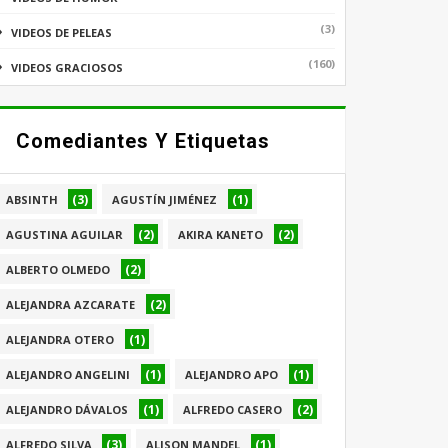
(3)
VIDEOS DE PELEAS
(160)
VIDEOS GRACIOSOS
Comediantes Y Etiquetas
(3)
(1)
ABSINTH
AGUSTÍN JIMÉNEZ
(2)
(2)
AGUSTINA AGUILAR
AKIRA KANETO
(2)
ALBERTO OLMEDO
(2)
ALEJANDRA AZCARATE
(1)
ALEJANDRA OTERO
(1)
(1)
ALEJANDRO ANGELINI
ALEJANDRO APO
(1)
(2)
ALEJANDRO DÁVALOS
ALFREDO CASERO
(3)
(1)
ALFREDO SILVA
ALISON MANDEL