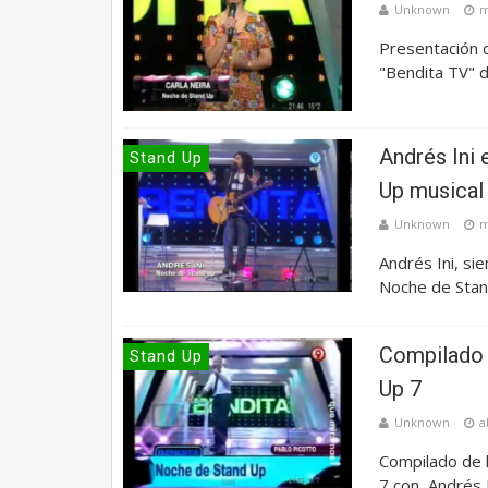
Unknown
m
Presentación 
"Bendita TV" d
Andrés Ini 
Stand Up
Up musical
Unknown
m
Andrés Ini, si
Noche de Stan
Compilado 
Stand Up
Up 7
Unknown
a
Compilado de 
7 con Andrés I