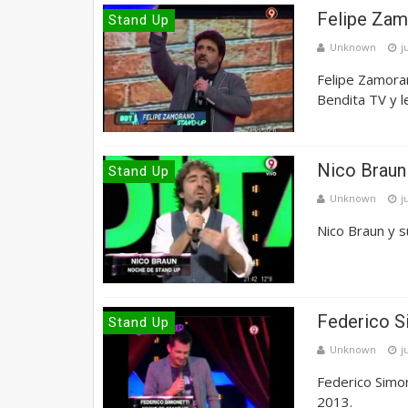
Felipe Zam
Stand Up
Unknown
j
Felipe Zamora
Bendita TV y l
Nico Braun
Stand Up
Unknown
j
Nico Braun y 
Federico S
Stand Up
Unknown
j
Federico Simon
2013.