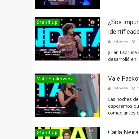
¿Sos impunt
Stand Up
identificad
Unknown
m
Julián Labruna
desarrolló en 
Vale Fasko
Vale Faskowicz
Unknown
m
Las noches de 
esperamos que
comediantes c
Carla Neira
Stand Up