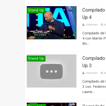
Compilado 
Stand Up
Up 4
Unknown
a
Compilado de 
4 con Martin P
Bri...
Compilado 
Stand Up
Up 3
Unknown
a
Compilado de 
3 con Federico
Laurie...