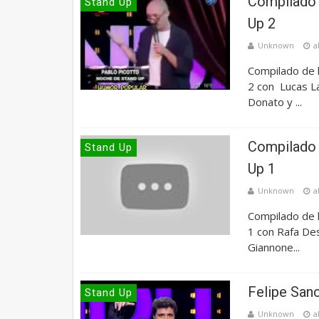
Compilado 
Stand Up
Up 2
Unknown
a
Compilado de 
2 con Lucas L
Donato y ...
Compilado 
Stand Up
Up 1
Unknown
a
Compilado de 
1 con Rafa De
Giannone...
Felipe San
Stand Up
Unknown
a