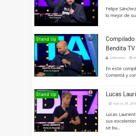
Felipe Sánche
lo mejor de su
Compilado 
Stand Up
Bendita TV 
Unknown
a
En este compi
Comentá y con
Lucas Lauri
Stand Up
marzo 29, 201
Lucas Laurien
sus excelentes
se bu...