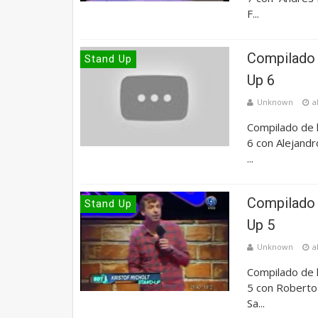
F...
Compilado 
Stand Up
Up 6
Unknown
a
Compilado de 
6 con Alejandr
...
Compilado 
Stand Up
Up 5
Unknown
a
Compilado de 
5 con Roberto 
Sa...