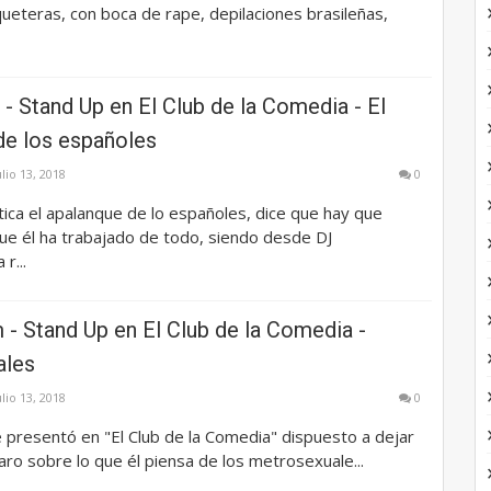
ueteras, con boca de rape, depilaciones brasileñas,
 - Stand Up en El Club de la Comedia - El
de los españoles
ulio 13, 2018
0
itica el apalanque de lo españoles, dice que hay que
e él ha trabajado de todo, siendo desde DJ
r...
- Stand Up en El Club de la Comedia -
ales
ulio 13, 2018
0
presentó en "El Club de la Comedia" dispuesto a dejar
laro sobre lo que él piensa de los metrosexuale...