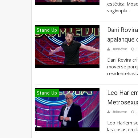
estética. Mosq
vaginopla...
Dani Rovira
Stand Up
apalanque 
Unknown
j
Dani Rovira cr
moverse porqu
residentehasta 
Leo Harlem 
Stand Up
Metrosexu
Unknown
j
Leo Harlem se 
las cosas en c