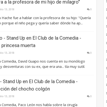
ra a la profesora de mi hijo de milagro"
ulio 13, 2018
0
a Hache fue a hablar con la profesora de su hijo: "Quería
 porque el niño pega y quería saber dónde ha ap...
 - Stand Up en El Club de la Comedia -
 princesa muerta
ulio 13, 2018
0
 la Comedia, David Guapo nos cuenta en su monólogo
y desventuras con su ex, que era una... tía muy sutil.
 Stand Up en El Club de la Comedia -
ción del chocho colgón
ulio 13, 2018
0
la Comedia, Paco León nos habla sobre la cirugía