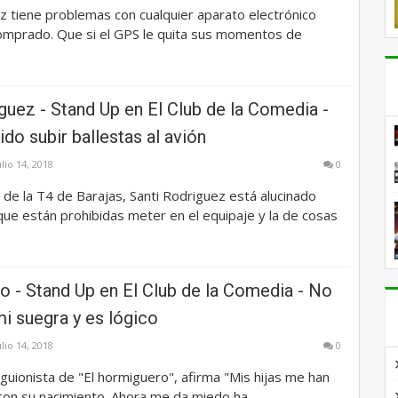
z tiene problemas con cualquier aparato electrónico
omprado. Que si el GPS le quita sus momentos de
guez - Stand Up en El Club de la Comedia -
ido subir ballestas al avión
ulio 14, 2018
0
 de la T4 de Barajas, Santi Rodriguez está alucinado
que están prohibidas meter en el equipaje y la de cosas
o - Stand Up en El Club de la Comedia - No
mi suegra y es lógico
ulio 14, 2018
0
l guionista de "El hormiguero", afirma "Mis hijas me han
on su nacimiento. Ahora me da miedo ha...