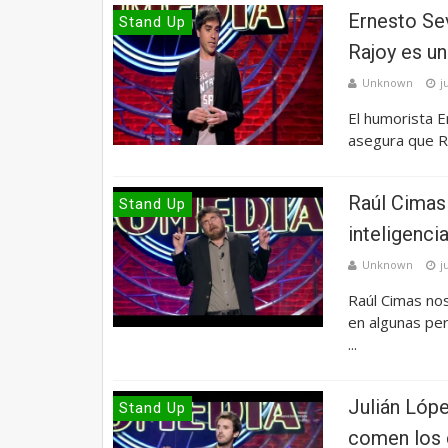
Ernesto Sev
Stand Up
Rajoy es u
Unknown
j
El humorista E
asegura que R
Raúl Cimas 
Stand Up
inteligenci
Unknown
j
Raúl Cimas nos
en algunas per
...
Julián Lóp
Stand Up
comen los 