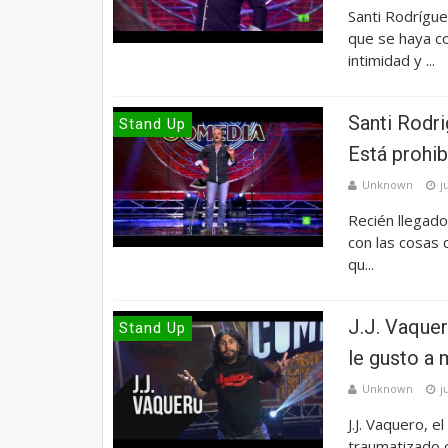
Santi Rodrígue
que se haya c
intimidad y ...
Santi Rodri
Stand Up
Está prohib
Unknown
j
Recién llegado
con las cosas 
qu...
J.J. Vaquer
Stand Up
le gusto a 
Unknown
j
J.J. Vaquero, e
traumatizado c