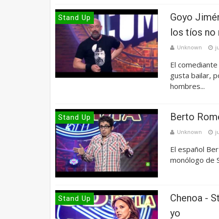
Goyo Jimén
Stand Up
los tíos no
Unknown
j
El comediante 
gusta bailar, 
hombres...
Berto Rome
Stand Up
Unknown
j
El español Be
monólogo de S
Chenoa - St
Stand Up
yo