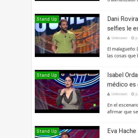
Dani Rovira
Stand Up
selfies le 
Unknown
j
El malagueño D
las cosas que 
Isabel Orda
Stand Up
médico es 
Unknown
j
En el escenari
afirmar que s
Eva Hache -
Stand Up