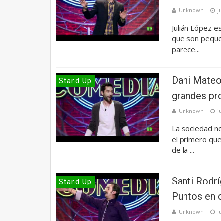
Unknown
j
Julián López 
que son pequeñ
parece...
Dani Mateo 
Stand Up
grandes pr
Unknown
j
La sociedad n
el primero que
de la ...
Santi Rodrí
Stand Up
Puntos en 
Unknown
j