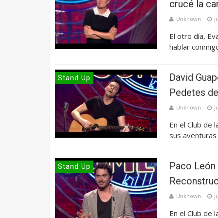
crucé la ca
Unknown
j
El otro día, Ev
hablar conmigo
David Guapo
Stand Up
Pedetes de
Unknown
j
En el Club de
sus aventuras 
Paco León -
Stand Up
Reconstruc
Unknown
j
En el Club de 