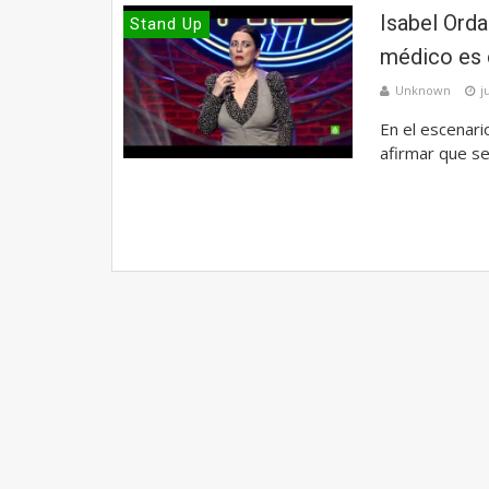
Isabel Orda
Stand Up
médico es 
Unknown
j
En el escenari
afirmar que s