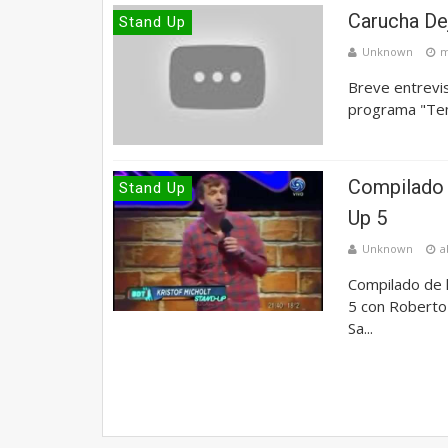
Carucha Dej
Stand Up
Unknown
m
Breve entrevis
programa "Temp
Compilado 
Stand Up
Up 5
Unknown
a
Compilado de 
5 con Roberto 
Sa...