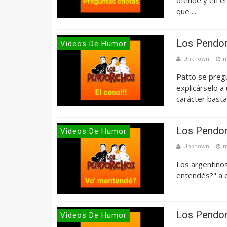
que ...
Los Pendor
Videos De Humor
Unknown
m
Patto se preg
explicárselo a
carácter bastan
Los Pendor
Videos De Humor
Unknown
m
Los argentino
entendés?" a c
Los Pendor
Videos De Humor