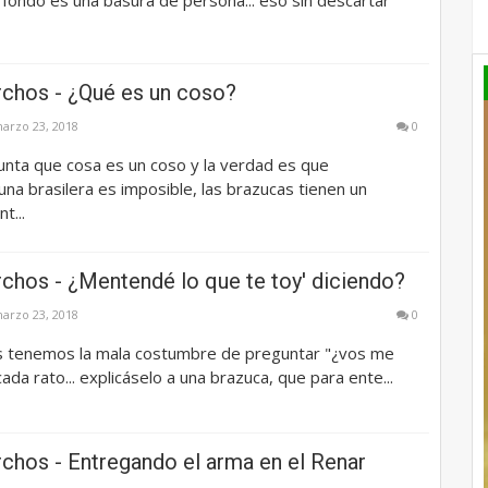
chos - ¿Qué es un coso?
arzo 23, 2018
0
unta que cosa es un coso y la verdad es que
 una brasilera es imposible, las brazucas tienen un
t...
chos - ¿Mentendé lo que te toy' diciendo?
arzo 23, 2018
0
s tenemos la mala costumbre de preguntar "¿vos me
ada rato... explicáselo a una brazuca, que para ente...
chos - Entregando el arma en el Renar