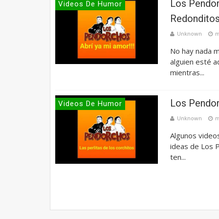
Los Pendor
Videos De Humor
Redonditos
Unknown
m
No hay nada m
alguien esté ad
mientras...
Los Pendorc
Videos De Humor
Unknown
m
Algunos videos
ideas de Los P
ten...