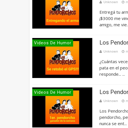
Unknown
m
Entregá tu ar
¡$3000 me vin
amigo, me vie..
Los Pendor
Videos De Humor
Unknown
m
¿Cuántas vece
pata en el peo
responde... ...
Los Pendor
Videos De Humor
Unknown
m
Los Pendorcho
pendorcho, per
nunca se ent...