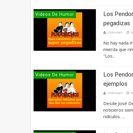
Los Pendor
Videos De Humor
pegadizas
Unknown
m
No hay nada m
mierda que rim
"Los...
Los Pendor
Videos De Humor
ejemplos
Unknown
m
Desde José De 
noticieros si
ridículos. ...