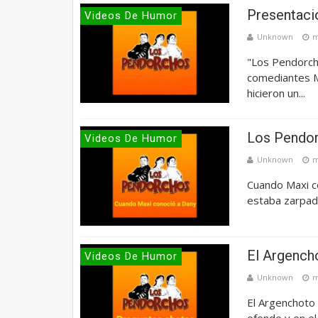
Presentaci
Videos De Humor
Unknown
m
"Los Pendorch
comediantes M
hicieron un...
Los Pendor
Videos De Humor
Unknown
m
Cuando Maxi c
estaba zarpado
El Argench
Videos De Humor
Unknown
m
El Argenchoto
ofende y en el