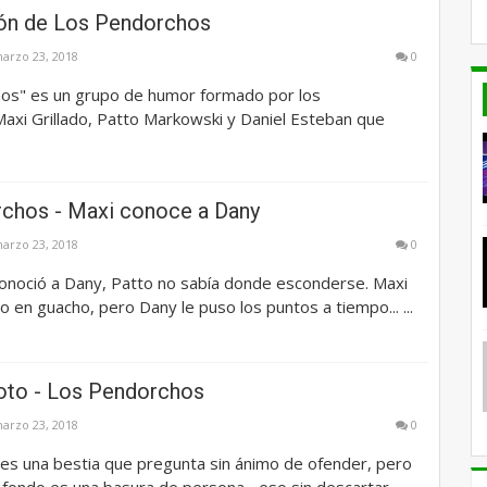
ón de Los Pendorchos
arzo 23, 2018
0
os" es un grupo de humor formado por los
axi Grillado, Patto Markowski y Daniel Esteban que
chos - Maxi conoce a Dany
arzo 23, 2018
0
onoció a Dany, Patto no sabía donde esconderse. Maxi
 en guacho, pero Dany le puso los puntos a tiempo... ...
oto - Los Pendorchos
arzo 23, 2018
0
 es una bestia que pregunta sin ánimo de ofender, pero
 fondo es una basura de persona... eso sin descartar