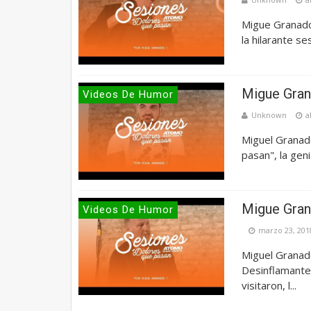
Migue Granado
la hilarante s
Migue Gran
Videos De Humor
Unknown
a
Miguel Granad
pasan", la gen
Migue Gran
Videos De Humor
marzo 23, 201
Miguel Granad
Desinflamante 
visitaron, l...