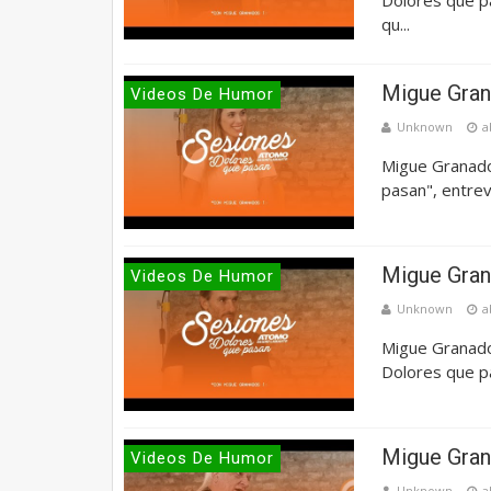
qu...
Migue Gran
Videos De Humor
Unknown
a
Migue Granado
pasan", entrev
Migue Gran
Videos De Humor
Unknown
a
Migue Granados
Dolores que pa
Migue Gran
Videos De Humor
Unknown
a