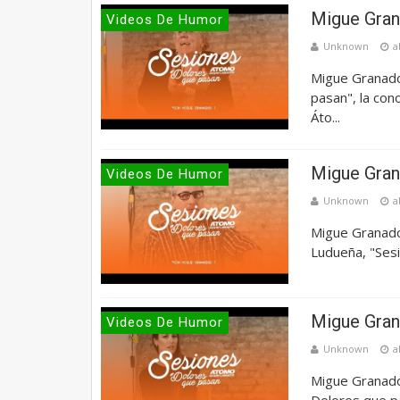
Migue Gran
Videos De Humor
Unknown
a
Migue Granado
pasan", la con
Áto...
Migue Gran
Videos De Humor
Unknown
a
Migue Granado
Ludueña, "Sesi
Migue Gran
Videos De Humor
Unknown
a
Migue Granado
Dolores que pa