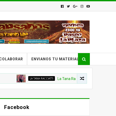
COLABORAR
ENVIANOS TU MATERIAL
LA TANA RACCIATTI
La Tana Racciatti - Stand Up en Provincia 
Facebook