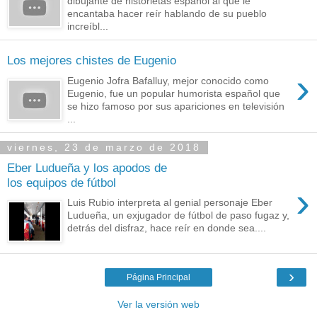
dibujante de historietas español al que le
encantaba hacer reír hablando de su pueblo
increíbl...
Los mejores chistes de Eugenio
›
Eugenio Jofra Bafalluy, mejor conocido como
Eugenio, fue un popular humorista español que
se hizo famoso por sus apariciones en televisión
...
viernes, 23 de marzo de 2018
Eber Ludueña y los apodos de
los equipos de fútbol
›
Luis Rubio interpreta al genial personaje Eber
Ludueña, un exjugador de fútbol de paso fugaz y,
detrás del disfraz, hace reír en donde sea....
›
Página Principal
Ver la versión web