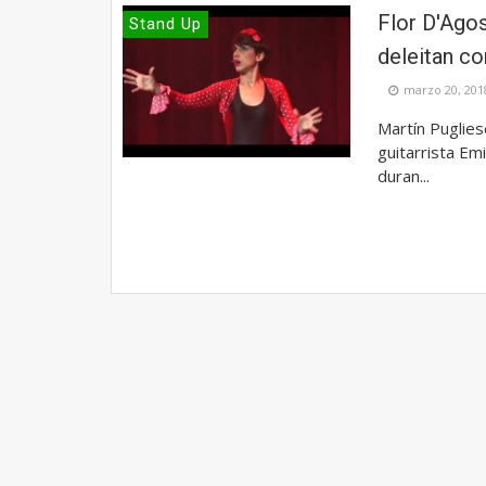
Flor D'Agos
Stand Up
deleitan co
marzo 20, 201
Martín Pugliese
guitarrista Em
duran...