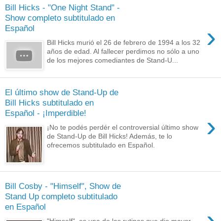
Bill Hicks - "One Night Stand" -
Show completo subtitulado en
›
Español
Bill Hicks murió el 26 de febrero de 1994 a los 32
años de edad. Al fallecer perdimos no sólo a uno
de los mejores comediantes de Stand-U...
El último show de Stand-Up de
Bill Hicks subtitulado en
Español - ¡Imperdible!
›
¡No te podés perdér el controversial último show
de Stand-Up de Bill Hicks! Además, te lo
ofrecemos subtitulado en Español.
Bill Cosby - "Himself", Show de
Stand Up completo subtitulado
en Español
›
"Himself", es una de las rutinas que dio mayor