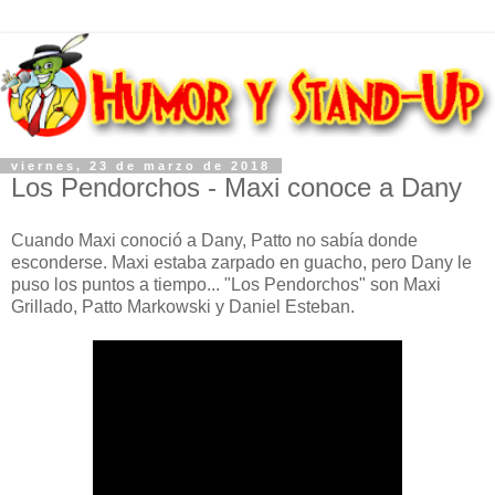
viernes, 23 de marzo de 2018
Los Pendorchos - Maxi conoce a Dany
Cuando Maxi conoció a Dany, Patto no sabía donde
esconderse. Maxi estaba zarpado en guacho, pero Dany le
puso los puntos a tiempo... "Los Pendorchos" son Maxi
Grillado, Patto Markowski y Daniel Esteban.